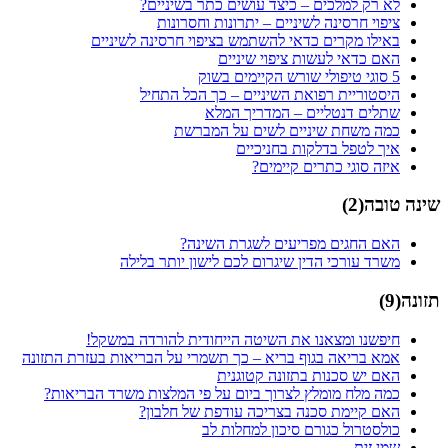
לא רק למלכים – כיצד עושים כתר בשיניים?
ציפוי חרסינה לשיניים – יתרונות וחסרונות
באילו מקרים כדאי להשתמש בציפוי חרסינה לשיניים
האם כדאי לעשות ציפוי שיניים
5 סוגי טיפולי שורש הקיימים בשוק
היסטוריית רפואת השיניים – כך הכל התחיל
שתלים דנטליים – המדריך המלא
כמה משחת שיניים לשים על המברשת
איך לטפל בדלקות בחניכיים
איזה סוגי כתרים קיימים?
שינה טובה
(
2
)
האם החגים מפריעים לשגרת השינה?
משרד עורכי הדין שיגרום לכם לישון יותר בלילה
תזונה
(
9
)
חיפשנו ומצאנו את השיטה הייחודית להורדה במשקל!
אמא בריאה בגוף בריא – כך תשמרי על הבריאות בעזרת התזונה
האם יש סכנות בתזונה קטוגנית
כמה מלח מומלץ לצרוך ביום על פי המלצות משרד הבריאות?
האם קיימת סכנה בצריכה עודפת של חלבון?
כולסטרול כגורם סיכון למחלות לב
שמן זית