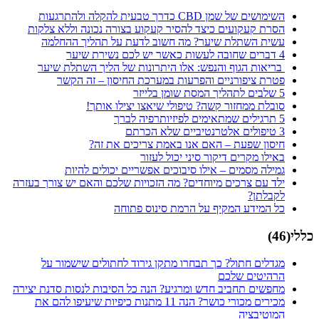
השימושים של שמן CBD כדרך טבעית להקלה ולהתרגעות
הסרת קעקועים כיצד להסיר קעקוע בצורה נכונה וללא צלקות
עשית השתלת שיער? מה חשוב לדעת על תהליך ההחלמה
4 דברים שחובה לעשות כאשר יש לכם נשירת שיער
בריאות הגוף והנפש: אלו היתרונות של הליך השתלת שיער
פטרת ציפורניים והפרעות במערכת החיסון – זה הקשר
5 שלבים לתהליך המסת שומן בלייזר
סובלת ממחזור קשה? טיפולי שיאצו יצילו אותך!
5 תרגילים שמתאימים לפיזיותרפיה לברך
3 טיפולים אלטרנטיביים שלא הכרתם
חיסון שפעת – האם אנו באמת צריכים את זה?
באילו מקרים דיקור סיני יכול לעזור
גמילה מסמים – אילו סיבוכים אפשריים יכולים להיות
ילד עם צרכים מיוחדים? מה הזכויות שלכם והאם יש צורך בעזרה
לקבלתן?
כל המידע המקיף על הרמת סינוס פתוחה
כללי
(
46
)
מגדלים חתול? כך תבחרו מתקן גירוד לחתולים שישמור על
הרהיטים שלכם
מחפשים תחביב חדש ומרגיע? הנה כל הסיבות לנסות סדנת יצירה
מכירים מכורי כושר? הנה 11 מתנות כיפיות שיעיפו להם את
המוטיבציה