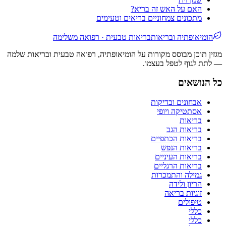
האם על האש זה בריא?
מתכונים צמחוניים בריאים וטעימים
הומיאופתיה ובריאות
בריאות טבעית · רפואה משלימה
מגזין תוכן מבוסס מקורות על הומיאופתיה, רפואה טבעית ובריאות שלמה
— לתת לגוף לטפל בעצמו.
כל הנושאים
אבחונים ובדיקות
אסתטיקה ויופי
בריאות
בריאות הגב
בריאות הכתפיים
בריאות הנפש
בריאות העיניים
בריאות הרגליים
גמילה והתמכרות
הריון ולידה
זוגיות בריאה
טיפולים
כללי
כללי