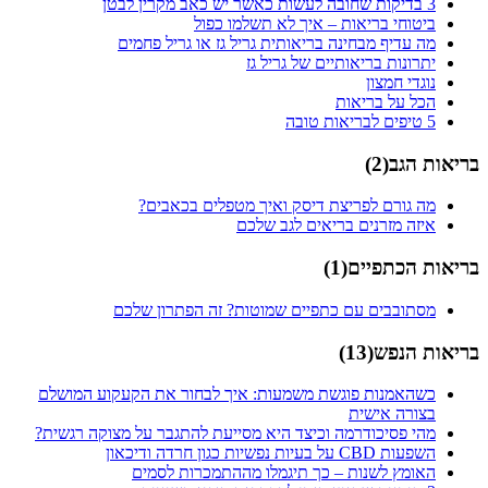
3 בדיקות שחובה לעשות כאשר יש כאב מקרין לבטן
ביטוחי בריאות – איך לא תשלמו כפול
מה עדיף מבחינה בריאותית גריל גז או גריל פחמים
יתרונות בריאותיים של גריל גז
נוגדי חמצון
הכל על בריאות
5 טיפים לבריאות טובה
בריאות הגב
(
2
)
מה גורם לפריצת דיסק ואיך מטפלים בכאבים?
איזה מזרנים בריאים לגב שלכם
בריאות הכתפיים
(
1
)
מסתובבים עם כתפיים שמוטות? זה הפתרון שלכם
בריאות הנפש
(
13
)
כשהאמנות פוגשת משמעות: איך לבחור את הקעקוע המושלם
בצורה אישית
מהי פסיכודרמה וכיצד היא מסייעת להתגבר על מצוקה רגשית?
השפעות CBD על בעיות נפשיות כגון חרדה ודיכאון
האומץ לשנות – כך תיגמלו מההתמכרות לסמים