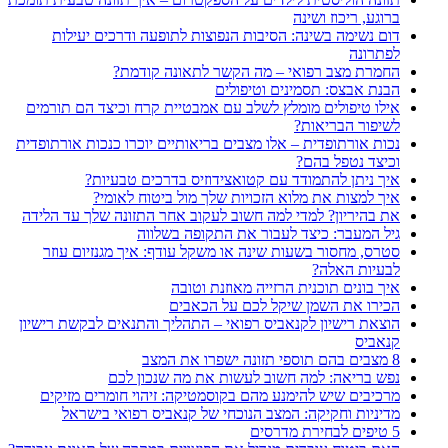
ברוגע, ריכוז ושינה
דום נשימה בשינה: הסיבות הנפוצות לתופעה ודרכים יעילות
לפתרונה
החמרת מצב רפואי – מה הקשר לתאונה קודמת?
הבנת אבצס: תסמינים וטיפולים
אילו טיפולים מומלץ לשלב עם אמבטיית קרח וכיצד הם תורמים
לשיפור הבריאות?
נכות אורתופדית – אלו מצבים בריאותיים יוכרו כנכות אורתופדית
וכיצד נטפל בהם?
איך ניתן להתמודד עם קטואצידוזיס בדרכים טבעיות?
איך למצות את מלוא הזכויות שלך מול ביטוח לאומי?
את בהיריון? למדי למה חשוב לעקוב אחר התזונה שלך עד הלידה
גיל המעבר: כיצד לעבור את התקופה בשלווה
סטרס, מחסור בשעות שינה או משקל עודף: איך מגנזיום עוזר
לבעיות האלה?
איך בונים תוכנית הרזייה מאוזנת וטובה
הכירו את השמן שיקל לכם על הכאבים
הוצאת רישיון לקנאביס רפואי – התהליך והתנאים לבקשת רישיון
קנאביס
8 מצבים בהם תוספי תזונה ישפרו את המצב
נפש בריאה: למה חשוב לעשות את מה שנכון לכם
מרכיבים שיש להימנע מהם בקוסמטיקה: זיהוי חומרים מזיקים
מדיניות וחקיקה: המצב הנוכחי של קנאביס רפואי בישראל
5 טיפים לבחירת מדרסים