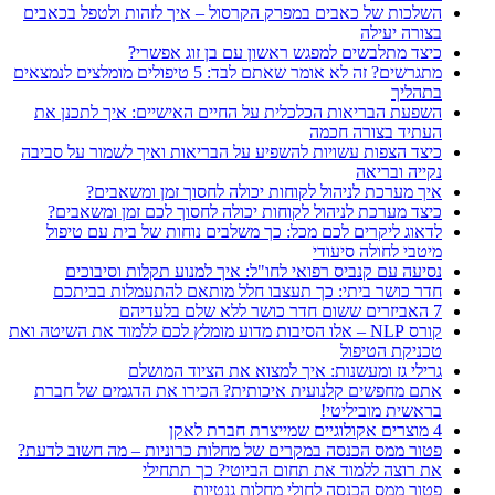
השלכות של כאבים במפרק הקרסול – איך לזהות ולטפל בכאבים
בצורה יעילה
כיצד מתלבשים למפגש ראשון עם בן זוג אפשרי?
מתגרשים? זה לא אומר שאתם לבד: 5 טיפולים מומלצים לנמצאים
בתהליך
השפעת הבריאות הכלכלית על החיים האישיים: איך לתכנן את
העתיד בצורה חכמה
כיצד הצפות עשויות להשפיע על הבריאות ואיך לשמור על סביבה
נקייה ובריאה
איך מערכת לניהול לקוחות יכולה לחסוך זמן ומשאבים?
כיצד מערכת לניהול לקוחות יכולה לחסוך לכם זמן ומשאבים?
לדאוג ליקרים לכם מכל: כך משלבים נוחות של בית עם טיפול
מיטבי לחולה סיעודי
נסיעה עם קנביס רפואי לחו"ל: איך למנוע תקלות וסיבוכים
חדר כושר ביתי: כך תעצבו חלל מותאם להתעמלות בביתכם
7 האביזרים ששום חדר כושר ללא שלם בלעדיהם
קורס NLP – אלו הסיבות מדוע מומלץ לכם ללמוד את השיטה ואת
טכניקת הטיפול
גרילי גז ומעשנות: איך למצוא את הציוד המושלם
אתם מחפשים קלנועית איכותית? הכירו את הדגמים של חברת
בראשית מוביליטי!
4 מוצרים אקולוגיים שמייצרת חברת לאקן
פטור ממס הכנסה במקרים של מחלות כרוניות – מה חשוב לדעת?
את רוצה ללמוד את תחום הביוטי? כך תתחילי
פטור ממס הכנסה לחולי מחלות גנטיות