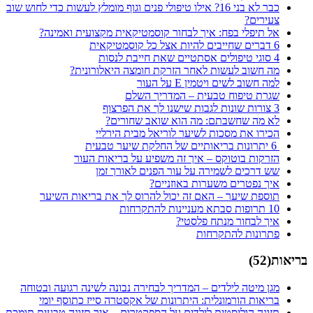
כבר לא בני 16? אילו טיפולי פנים וגוף מומלץ לעשות כדי לחוש שוב
צעירים?
אל תיפלי בפח: איך לבחור קוסמטיקאית מקצועית ואמינה?
6 דברים שחייבים להיות אצל כל קוסמטיקאית
4 סוגי טיפולים אסתטיים שאת חייבת לנסות
מה חשוב לעשות לאחר הזרקת חומצה היאלורונית?
למה חשוב לשים ויטמין E על העור
שגרת טיפוח טבעית – המדריך השלם
3 צורות שונות לגבות שישנו לך את הפרצוף
לא מה שחשבתם: מה הוא שואב שחורים?
הכירו את מסכות לשיער לוריאל מבית הירליי
6 יתרונות בריאותיים של החלקת שיער טבעית
הזרקות בוטוקס – איך זה משפיע על בריאות העור
שש דרכים לשמירה על עור הפנים לאורך זמן
איך נפטרים משערות באוזניים?
תוספת שיער – האם זה יכול להרוס לך את בריאות השיער
10 תרופות סבתא מעניינות להתקרחות
איך לבחור מנתח פלסטי?
פתרונות להתקרחות
בריאות
(
52
)
מגן מיטה לילדים – המדריך לבחירה נבונה לשינה רגועה ובטוחה
בריאות הורמונלית: היתרונות של אקסטרה סייז כתוסף יומי
תזונה הוליסטית לילדים על הספקטרום – איך תזונה טבעית תומכת