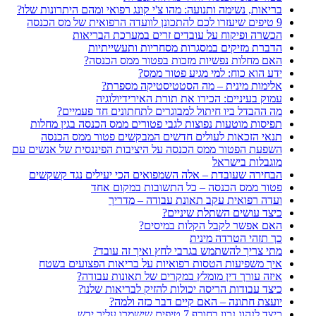
בריאות, נשימה ותנועה: מהו צ'י קונג רפואי ומהם היתרונות שלו?
9 טיפים שיעזרו לכם להתכונן לוועדה הרפואית של מס הכנסה
הכשרה ופיקוח על עובדים זרים במערכת הבריאות
הדברת מזיקים במסגרות מסחריות ותעשייתיות
האם מחלות נפשיות מזכות בפטור ממס הכנסה?
ידע הוא כוח: למי מגיע פטור ממס?
אלימות מינית – מה הסטטיסטיקה מספרת?
עמוק בעיניים: הכירו את תורת האירידיולוגיה
מה ההבדל ביו חיתול למבוגרים לתחתונים חד פעמיים?
תפיסות מוטעות נפוצות לגבי פטורים ממס הכנסה בגין מחלות
תנאי הזכאות לעולים חדשים המבקשים פטור ממס הכנסה
השפעת הפטור ממס הכנסה על היציבות הפיננסית של אנשים עם
מוגבלות בישראל
הבחירה שעובדת – אלה השמפואים הכי יעילים נגד קשקשים
פטור ממס הכנסה – כל התשובות במקום אחד
ועדה רפואית עקב תאונת עבודה – מדריך
כיצד עושים השתלת שיניים?
האם אפשר לקבל הקלות במיסים?
כך תזהי הטרדה מינית
מתי צריך להשתמש בגרבי לחץ ואיך זה עובד?
איך משפיעות הטסות רפואיות על בריאות הפצועים בשטח
איזה עורך דין מומלץ במקרים של תאונות עבודה?
כיצד עבודות הריסה יכולות להזיק לבריאות שלנו?
יועצת חתונה – האם קיים דבר כזה ולמה?
כיצד לנהוג נכון בחורף 7 טיפים שישמרו עליך יבש