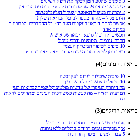
3 סימנים שהגיע הזמן לבקר את רופא השיניים
מישהו שומע אותי? שלוש דרכים להתמודדות עם הדיכאון
2 יתרונות בטיפול האופטיון לגידול הגליובלסטומה
חלום צלול – מה זה מספר לנו על הבריאות שלך?
אפשר לפתח דיכאון בעקבות העבודה? כל ההסברים והפתרונות
במקום אחד
תכשיט יקר יכול לרפא דיכאון של אישה?
חרדה: גורמים, תסמינים ודרכי טיפול
10 טיפים לשיפור הביטחון העצמי
כיצד ניתן לטפל בחרדה שנגרמה כתוצאה מאירוע חריג
בריאות העיניים
(
4
)
10 סיבות שיכולות לגרום לעין יבשה
10 טיפולים אפשריים ליובש בעין
מה היתרון העיקרי של עדשות מולטיפוקל שמיר לבריאות העין
הפרעות ראייה – מה לעשות כששורפות העיניים ומתחילים לראות
מוזר
בריאות הרגליים
(
3
)
אצבע פטיש: גורמים, תסמינים ודרכי טיפול
איך מסירים נימים וורידים ברגליים ללא ניתוח?
5 עצות למניעת ציפורן חודרנית