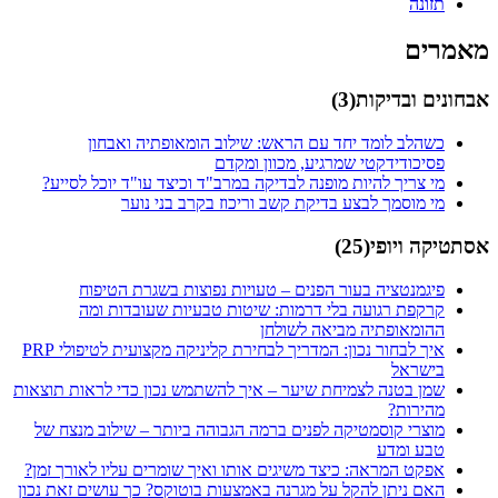
תזונה
מאמרים
אבחונים ובדיקות
(
3
)
כשהלב לומד יחד עם הראש: שילוב הומאופתיה ואבחון
פסיכודידקטי שמרגיע, מכוון ומקדם
מי צריך להיות מופנה לבדיקה במרב"ד וכיצד עו"ד יוכל לסייע?
מי מוסמך לבצע בדיקת קשב וריכוז בקרב בני נוער
אסתטיקה ויופי
(
25
)
פיגמנטציה בעור הפנים – טעויות נפוצות בשגרת הטיפוח
קרקפת רגועה בלי דרמות: שיטות טבעיות שעובדות ומה
ההומאופתיה מביאה לשולחן
איך לבחור נכון: המדריך לבחירת קליניקה מקצועית לטיפולי PRP
בישראל
שמן בטנה לצמיחת שיער – איך להשתמש נכון כדי לראות תוצאות
מהירות?
מוצרי קוסמטיקה לפנים ברמה הגבוהה ביותר – שילוב מנצח של
טבע ומדע
אפקט המראה: כיצד משיגים אותו ואיך שומרים עליו לאורך זמן?
האם ניתן להקל על מגרנה באמצעות בוטוקס? כך עושים זאת נכון