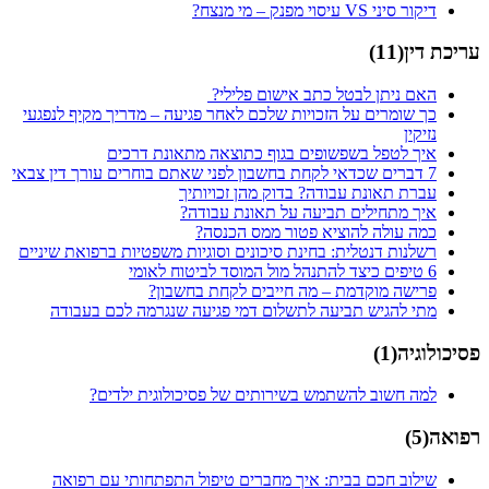
דיקור סיני VS עיסוי מפנק – מי מנצח?
עריכת דין
(
11
)
האם ניתן לבטל כתב אישום פלילי?
כך שומרים על הזכויות שלכם לאחר פגיעה – מדריך מקיף לנפגעי
נזיקין
איך לטפל בשפשופים בגוף כתוצאה מתאונת דרכים
7 דברים שכדאי לקחת בחשבון לפני שאתם בוחרים עורך דין צבאי
עברת תאונת עבודה? בדוק מהן זכויותיך
איך מתחילים תביעה על תאונת עבודה?
כמה עולה להוציא פטור ממס הכנסה?
רשלנות דנטלית: בחינת סיכונים וסוגיות משפטיות ברפואת שיניים
6 טיפים כיצד להתנהל מול המוסד לביטוח לאומי
פרישה מוקדמת – מה חייבים לקחת בחשבון?
מתי להגיש תביעה לתשלום דמי פגיעה שנגרמה לכם בעבודה
פסיכולוגיה
(
1
)
למה חשוב להשתמש בשירותים של פסיכולוגית ילדים?
רפואה
(
5
)
שילוב חכם בבית: איך מחברים טיפול התפתחותי עם רפואה