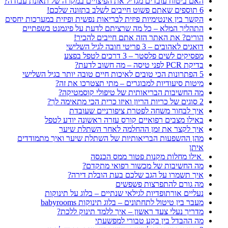
האם ביטוח עובדים מגדיל את הפיצויים במקרה של תאונת עבודה?
6 תוספים שאתם פשוט חייבים לשלב בתזונה שלכם!
הקשר בין אינטימיות פיזית לבריאות נפשית ופיזית במערכות יחסים
התהליך המלא – כל מה שרציתם לדעת על פיגמנט בשפתיים
הורים? את האתר הזה אתם חייבים להכיר!
דואגים לאהובים – 3 פריטי חובה לגיל השלישי
מפסיקים לשים פלסטר – 3 דרכים לטפל בפצע
בדיקת PCR לפני טיסה – מה חשוב לדעת?
5 הפתרונות הכי טובים לאיכות חיים טובה יותר בגיל השלישי
מיטות סיעודיות למבוגרים – מתי תצטרכו את זה?
מה החשיבות הבריאותית של טיפולי קוסמטיקה?
2 סוגים של כריות הריון ואיזו כרית הכי מתאימה לך?
איך לבחור משחה לפטרת ציפורניים שעובדת
באילו מצבים רפואיים קורס עזרה ראשונה יודע לטפל
איך לקצר את זמן ההחלמה לאחר השתלת שיער
מהן ההשפעות הבריאותיות של השתלת שיער ואיך מתמודדים
איתן
אילו מחלות מקנות פטור ממס הכנסה
מה החשיבות של מכשור רפואי מתקדם?
איך תשמרו על הגב שלכם בעת הובלת דירה?
מה גורם להתפרצות פשפשים
נעליים אורתופדיות לגילאי שנתיים – בלוג על תינוקות
מעבר בין טיטול לתחתונים – בלוג תינוקות babyrooms
מדריך נעלי צעד ראשון – איך ללמד תינוק ללכת?
מה ההבדל בין בקע טבורי למפשעתי