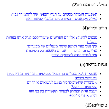
גמילה והתמכרות
(
2
)
השפעות הגמילה מסמים על הגוף והנפש: איך להתמודד נכון?
גמילה מקנאביס – באיזו סביבה מומלץ לעשות זאת
הריון ולידה
(
4
)
מצפים לתינוק? אלו הם הפריטים שיעזרו לכם לגדל אותו בנוחות
ובקלות
איך נעלי צעד ראשון שונות מנעליים של מבוגרים?
נעלי טרום הליכה – האם יש השפעה על היציבות?
איך לעבור ועדה להפסקת היריון
זוגיות בריאה
(
5
)
עצמאות ללא מגבלות: כך תצאו לפעילויות חברתיות מחוץ לבית
עם קשיי נשימה
6 עובדות שחשוב להכיר בנוגע לנישואים אזרחיים
מהי זוגיות בריאה?
יועצת זוגית הפתרון לבעיות תקשורת בין בני הזוג
זוגיות אחרי גיל 60+
טיפולים
(
15
)