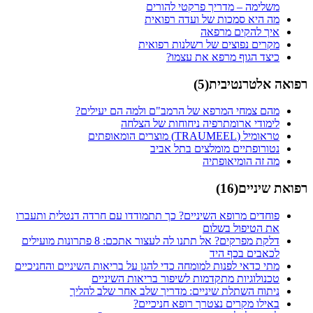
משלימה – מדריך פרקטי להורים
מה היא סמכות של ועדה רפואית
איך להקים מרפאה
מקרים נפוצים של רשלנות רפואית
כיצד הגוף מרפא את עצמו?
רפואה אלטרנטיבית
(
5
)
מהם צמחי המרפא של הרמב"ם ולמה הם יעילים?
לימודי ארומתרפיה ניחוחות של הצלחה
טראומיל (TRAUMEEL) מוצרים הומאופתים
נטורופתיים מומלצים בתל אביב
מה זה הומיאופתיה
רפואת שיניים
(
16
)
פוחדים מרופא השיניים? כך תתמודדו עם חרדה דנטלית ותעברו
את הטיפול בשלום
דלקת מפרקים? אל תתנו לה לעצור אתכם: 8 פתרונות מועילים
לכאבים בכף היד
מתי כדאי לפנות למומחה כדי להגן על בריאות השיניים והחניכיים
טכנולוגיות מתקדמות לשיפור בריאות השיניים
ניתוח השתלת שיניים: מדריך שלב אחר שלב להליך
באילו מקרים נצטרך רופא חניכיים?