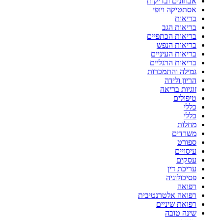
אבחונים ובדיקות
אסתטיקה ויופי
בריאות
בריאות הגב
בריאות הכתפיים
בריאות הנפש
בריאות העיניים
בריאות הרגליים
גמילה והתמכרות
הריון ולידה
זוגיות בריאה
טיפולים
כללי
כללי
מחלות
משרדים
ספורט
עיסויים
עסקים
עריכת דין
פסיכולוגיה
רפואה
רפואה אלטרנטיבית
רפואת שיניים
שינה טובה